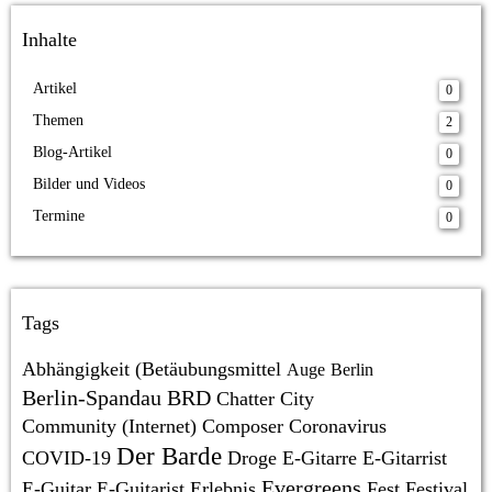
Inhalte
Artikel
0
Themen
2
Blog-Artikel
0
Bilder und Videos
0
Termine
0
Tags
Abhängigkeit (Betäubungsmittel
Auge
Berlin
Berlin-Spandau
BRD
Chatter
City
Community (Internet)
Composer
Coronavirus
Der Barde
COVID-19
Droge
E-Gitarre
E-Gitarrist
Evergreens
E-Guitar
E-Guitarist
Erlebnis
Fest
Festival