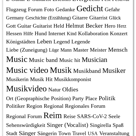
Gedicht
Flugzeug
Forum
Foto
Gedanke
Gefahr
Gitarre
Gitarrist
Germany
Geschichte (Erzählung)
Glück
Helmut Becker
Gott
Guitar
Guitarist
Held
Hero
Herz
Hessen
Hund
Internet
Kollaboration
Konzert
Hilfe
Kind
Leben
Königstädten
Legend
Legende
Mensch
Liebe (Zuneigung)
Master
Meister
Lüge
Mann
Music
Musician
Music band
Music hit
Music video
Musik
Musiker
Musikband
Musikerin
Musik Hit
Musikkomponist
Musikvideo
Oldies
Natur
Politik
Ort (Geopraphische Position)
Party
Place
Politiker
Region
Regional
Regionales Forum
Reim
Regional Forum
Reise
SARS-CoV-2
Seele
Singer (Vocalist)
Sehenswürdigkeit
Singirella
Spaß
Sänger
Stadt
Sängerin
Town
Travel
Veranstaltung
USA