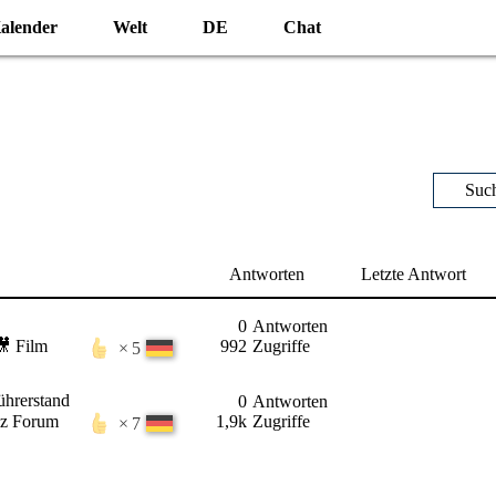
alender
Welt
DE
Chat
Suc
Antworten
Letzte Antwort
0
Antworten
🎥 Film
992
Zugriffe
5
ührerstand
0
Antworten
lz Forum
1,9k
Zugriffe
7