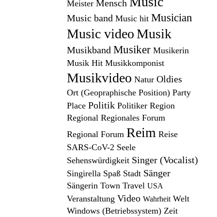
Music
Mensch
Meister
Musician
Music band
Music hit
Music video
Musik
Musiker
Musikband
Musikerin
Musik Hit
Musikkomponist
Musikvideo
Oldies
Natur
Ort (Geopraphische Position)
Party
Politik
Place
Politiker
Region
Regional
Regionales Forum
Reim
Regional Forum
Reise
SARS-CoV-2
Seele
Singer (Vocalist)
Sehenswürdigkeit
Sänger
Singirella
Spaß
Stadt
Sängerin
Town
Travel
USA
Video
Veranstaltung
Welt
Wahrheit
Windows (Betriebssystem)
Zeit