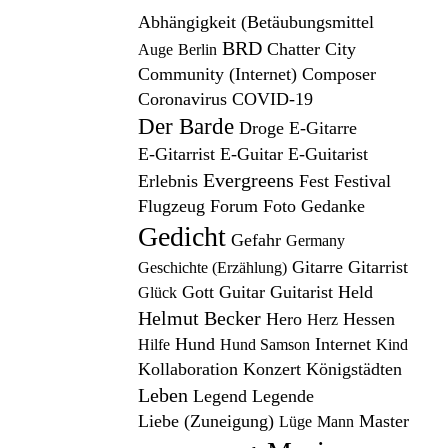
Abhängigkeit (Betäubungsmittel
BRD
Chatter
City
Auge
Berlin
Community (Internet)
Composer
Coronavirus
COVID-19
Der Barde
Droge
E-Gitarre
E-Gitarrist
E-Guitar
E-Guitarist
Evergreens
Erlebnis
Fest
Festival
Flugzeug
Forum
Foto
Gedanke
Gedicht
Gefahr
Germany
Gitarre
Gitarrist
Geschichte (Erzählung)
Gott
Guitar
Guitarist
Held
Glück
Helmut Becker
Hero
Hessen
Herz
Hund
Internet
Hilfe
Hund Samson
Kind
Kollaboration
Konzert
Königstädten
Leben
Legend
Legende
Liebe (Zuneigung)
Master
Lüge
Mann