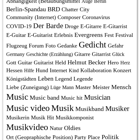
Abhängigkeit (Betäubungsmittel
Auge
Berlin
Berlin-Spandau
BRD
Chatter
City
Community (Internet)
Composer
Coronavirus
Der Barde
COVID-19
Droge
E-Gitarre
E-Gitarrist
Evergreens
E-Guitar
E-Guitarist
Erlebnis
Fest
Festival
Gedicht
Flugzeug
Forum
Foto
Gedanke
Gefahr
Gitarre
Gitarrist
Germany
Geschichte (Erzählung)
Glück
Helmut Becker
Gott
Guitar
Guitarist
Held
Hero
Herz
Hessen
Hund
Internet
Kollaboration
Konzert
Hilfe
Kind
Leben
Königstädten
Legend
Legende
Mensch
Liebe (Zuneigung)
Master
Meister
Lüge
Mann
Music
Musician
Music band
Music hit
Music video
Musik
Musiker
Musikband
Musikerin
Musik Hit
Musikkomponist
Musikvideo
Oldies
Natur
Politik
Ort (Geopraphische Position)
Party
Place