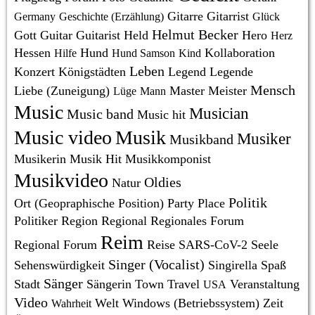
Gitarre
Gitarrist
Germany
Geschichte (Erzählung)
Glück
Helmut Becker
Gott
Guitar
Guitarist
Held
Hero
Herz
Hessen
Hund
Kollaboration
Hilfe
Hund Samson
Kind
Leben
Konzert
Königstädten
Legend
Legende
Mensch
Liebe (Zuneigung)
Master
Meister
Lüge
Mann
Music
Musician
Music band
Music hit
Music video
Musik
Musiker
Musikband
Musikerin
Musik Hit
Musikkomponist
Musikvideo
Oldies
Natur
Politik
Ort (Geopraphische Position)
Party
Place
Politiker
Region
Regional
Regionales Forum
Reim
Regional Forum
Reise
SARS-CoV-2
Seele
Singer (Vocalist)
Sehenswürdigkeit
Singirella
Spaß
Sänger
Stadt
Sängerin
Town
Travel
Veranstaltung
USA
Video
Welt
Windows (Betriebssystem)
Zeit
Wahrheit