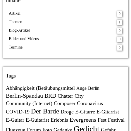
Inhalte
Artikel
0
Themen
1
Blog-Artikel
0
Bilder und Videos
0
Termine
0
Tags
Abhängigkeit (Betäubungsmittel
Auge
Berlin
Berlin-Spandau
BRD
Chatter
City
Community (Internet)
Composer
Coronavirus
Der Barde
COVID-19
Droge
E-Gitarre
E-Gitarrist
Evergreens
E-Guitar
E-Guitarist
Erlebnis
Fest
Festival
Gedicht
Flugzeug
Forum
Foto
Gedanke
Gefahr