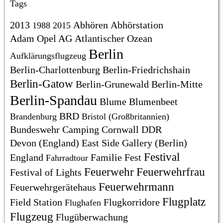
Tags
2013
Abhören
Abhörstation
1988
2015
Adam Opel AG
Atlantischer Ozean
Berlin
Aufklärungsflugzeug
Berlin-Charlottenburg
Berlin-Friedrichshain
Berlin-Gatow
Berlin-Grunewald
Berlin-Mitte
Berlin-Spandau
Blume
Blumenbeet
BRD
Brandenburg
Bristol (Großbritannien)
Bundeswehr
Camping
Cornwall
DDR
Devon (England)
East Side Gallery (Berlin)
Festival
England
Familie
Fest
Fahrradtour
Feuerwehr
Feuerwehrfrau
Festival of Lights
Feuerwehrmann
Feuerwehrgerätehaus
Flugplatz
Field Station
Flugkorridore
Flughafen
Flugzeug
Flugüberwachung