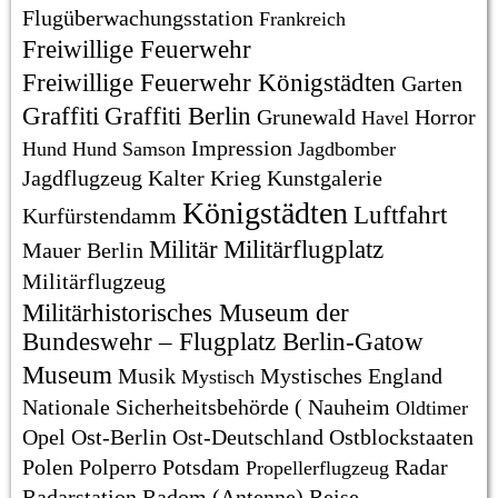
Flugüberwachungsstation
Frankreich
Freiwillige Feuerwehr
Freiwillige Feuerwehr Königstädten
Garten
Graffiti
Graffiti Berlin
Grunewald
Horror
Havel
Impression
Hund
Hund Samson
Jagdbomber
Jagdflugzeug
Kalter Krieg
Kunstgalerie
Königstädten
Luftfahrt
Kurfürstendamm
Militär
Militärflugplatz
Mauer Berlin
Militärflugzeug
Militärhistorisches Museum der
Bundeswehr – Flugplatz Berlin-Gatow
Museum
Musik
Mystisches England
Mystisch
Nationale Sicherheitsbehörde (
Nauheim
Oldtimer
Opel
Ost-Berlin
Ost-Deutschland
Ostblockstaaten
Polen
Polperro
Potsdam
Radar
Propellerflugzeug
Radarstation
Radom (Antenne)
Reise