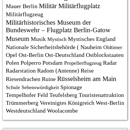
Militär
Militärflugplatz
Mauer Berlin
Militärflugzeug
Militärhistorisches Museum der
Bundeswehr – Flugplatz Berlin-Gatow
Museum
Musik
Mystisches England
Mystisch
Nationale Sicherheitsbehörde (
Nauheim
Oldtimer
Opel
Ost-Berlin
Ost-Deutschland
Ostblockstaaten
Polen
Polperro
Potsdam
Radar
Propellerflugzeug
Radarstation
Radom (Antenne)
Reise
Rüsselsheim am Main
Riesendrachen
Ruine
Spionage
Schule
Sehenswürdigkeit
Tempelhofer Feld
Teufelsberg
Touristenattraktion
Trümmerberg
Vereinigtes Königreich
West-Berlin
Westdeutschland
Woolacombe