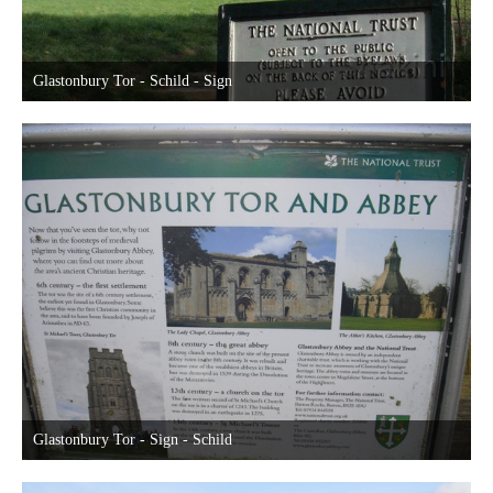
Glastonbury Tor - Schild - Sign
9. März 2014 um 21:50
23
Glastonbury Tor - Sign - Schild
9. März 2014 um 21:44
23