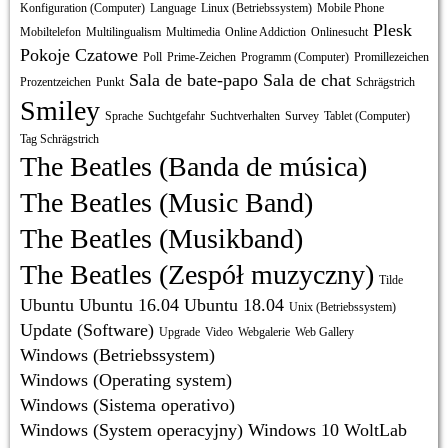
Konfiguration (Computer)
Language
Linux (Betriebssystem)
Mobile Phone
Plesk
Mobiltelefon
Multilingualism
Multimedia
Online Addiction
Onlinesucht
Pokoje Czatowe
Poll
Prime-Zeichen
Programm (Computer)
Promillezeichen
Sala de bate-papo
Sala de chat
Prozentzeichen
Punkt
Schrägstrich
Smiley
Sprache
Suchtgefahr
Suchtverhalten
Survey
Tablet (Computer)
Tag Schrägstrich
The Beatles (Banda de música)
The Beatles (Music Band)
The Beatles (Musikband)
The Beatles (Zespół muzyczny)
Tilde
Ubuntu
Ubuntu 16.04
Ubuntu 18.04
Unix (Betriebssystem)
Update (Software)
Upgrade
Video
Webgalerie
Web Gallery
Windows (Betriebssystem)
Windows (Operating system)
Windows (Sistema operativo)
Windows (System operacyjny)
Windows 10
WoltLab