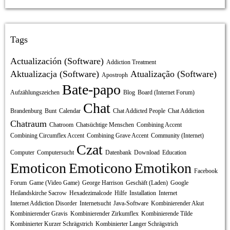
Tags
Actualización (Software)
Addiction Treatment
Aktualizacja (Software)
Atualização (Software)
Apostroph
Bate-papo
Aufzählungszeichen
Blog
Board (Internet Forum)
Chat
Brandenburg
Bunt
Calendar
Chat Addicted People
Chat Addiction
Chatraum
Chatroom
Chatsüchtige Menschen
Combining Accent
Combining Circumflex Accent
Combining Grave Accent
Community (Internet)
Czat
Computer
Computersucht
Datenbank
Download
Education
Emoticon
Emoticono
Emotikon
Facebook
Forum
Game (Video Game)
George Harrison
Geschäft (Laden)
Google
Heilandskirche Sacrow
Hexadezimalcode
Hilfe
Installation
Internet
Internet Addiction Disorder
Internetsucht
Java-Software
Kombinierender Akut
Kombinierender Gravis
Kombinierender Zirkumflex
Kombinierende Tilde
Kombinierter Kurzer Schrägstrich
Kombinierter Langer Schrägstrich