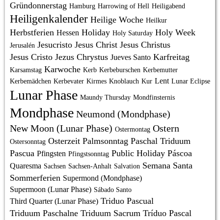
Gründonnerstag
Hamburg
Harrowing of Hell
Heiligabend
Heiligenkalender
Heilige Woche
Heilkur
Herbstferien
Holiday
Holy Week
Hessen
Holy Saturday
Jesucristo
Jesus Christ
Jesus Christus
Jerusalén
Jesus Cristo
Jezus Chrystus
Karfreitag
Jueves Santo
Karwoche
Karsamstag
Kerb
Kerbeburschen
Kerbemutter
Lent
Kerbemädchen
Kerbevater
Kirmes
Knoblauch
Kur
Lunar Eclipse
Lunar Phase
Maundy Thursday
Mondfinsternis
Mondphase
Neumond (Mondphase)
New Moon (Lunar Phase)
Ostern
Ostermontag
Osterzeit
Palmsonntag
Paschal Triduum
Ostersonntag
Pascua
Public Holiday
Páscoa
Pfingsten
Pfingstsonntag
Semana Santa
Quaresma
Sachsen
Sachsen-Anhalt
Salvation
Sommerferien
Supermond (Mondphase)
Supermoon (Lunar Phase)
Sábado Santo
Triduo Pascual
Third Quarter (Lunar Phase)
Triduum Paschalne
Triduum Sacrum
Tríduo Pascal