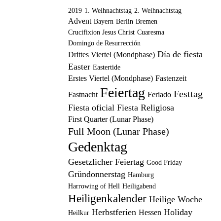
2019
1. Weihnachtstag
2. Weihnachtstag
Advent
Bayern
Berlin
Bremen
Crucifixion Jesus Christ
Cuaresma
Domingo de Resurrección
Día de fiesta
Drittes Viertel (Mondphase)
Easter
Eastertide
Erstes Viertel (Mondphase)
Fastenzeit
Feiertag
Festtag
Fastnacht
Feriado
Fiesta oficial
Fiesta Religiosa
First Quarter (Lunar Phase)
Full Moon (Lunar Phase)
Gedenktag
Gesetzlicher Feiertag
Good Friday
Gründonnerstag
Hamburg
Harrowing of Hell
Heiligabend
Heiligenkalender
Heilige Woche
Herbstferien
Holiday
Hessen
Heilkur