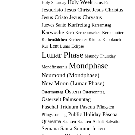
Holy Week
Holy Saturday
Jerusalén
Jesucristo
Jesus Christ
Jesus Christus
Jesus Cristo
Jezus Chrystus
Karfreitag
Jueves Santo
Karsamstag
Karwoche
Kerb
Kerbeburschen
Kerbemutter
Kerbemädchen
Kerbevater
Kirmes
Knoblauch
Lent
Kur
Lunar Eclipse
Lunar Phase
Maundy Thursday
Mondphase
Mondfinsternis
Neumond (Mondphase)
New Moon (Lunar Phase)
Ostern
Ostermontag
Ostersonntag
Osterzeit
Palmsonntag
Paschal Triduum
Pascua
Pfingsten
Public Holiday
Páscoa
Pfingstsonntag
Quaresma
Sachsen
Sachsen-Anhalt
Salvation
Semana Santa
Sommerferien