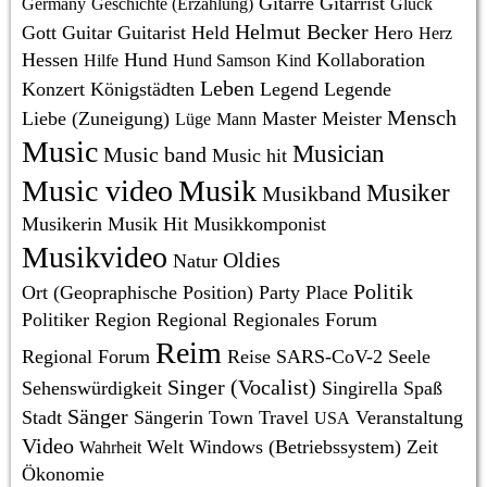
Gitarre
Gitarrist
Germany
Geschichte (Erzählung)
Glück
Helmut Becker
Gott
Guitar
Guitarist
Held
Hero
Herz
Hessen
Hund
Kollaboration
Hilfe
Hund Samson
Kind
Leben
Konzert
Königstädten
Legend
Legende
Mensch
Liebe (Zuneigung)
Master
Meister
Lüge
Mann
Music
Musician
Music band
Music hit
Music video
Musik
Musiker
Musikband
Musikerin
Musik Hit
Musikkomponist
Musikvideo
Oldies
Natur
Politik
Ort (Geopraphische Position)
Party
Place
Politiker
Region
Regional
Regionales Forum
Reim
Regional Forum
Reise
SARS-CoV-2
Seele
Singer (Vocalist)
Sehenswürdigkeit
Singirella
Spaß
Sänger
Stadt
Sängerin
Town
Travel
Veranstaltung
USA
Video
Welt
Windows (Betriebssystem)
Zeit
Wahrheit
Ökonomie