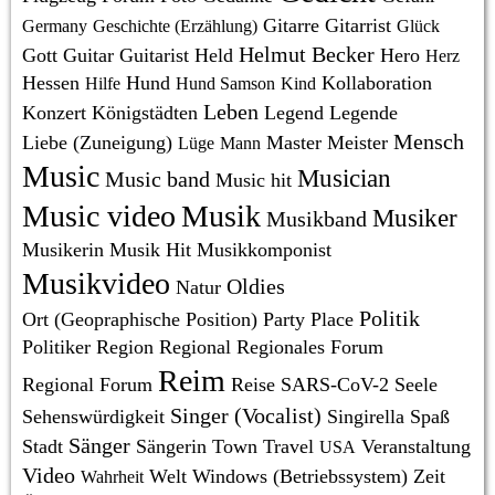
Gitarre
Gitarrist
Germany
Geschichte (Erzählung)
Glück
Helmut Becker
Gott
Guitar
Guitarist
Held
Hero
Herz
Hessen
Hund
Kollaboration
Hilfe
Hund Samson
Kind
Leben
Konzert
Königstädten
Legend
Legende
Mensch
Liebe (Zuneigung)
Master
Meister
Lüge
Mann
Music
Musician
Music band
Music hit
Music video
Musik
Musiker
Musikband
Musikerin
Musik Hit
Musikkomponist
Musikvideo
Oldies
Natur
Politik
Ort (Geopraphische Position)
Party
Place
Politiker
Region
Regional
Regionales Forum
Reim
Regional Forum
Reise
SARS-CoV-2
Seele
Singer (Vocalist)
Sehenswürdigkeit
Singirella
Spaß
Sänger
Stadt
Sängerin
Town
Travel
Veranstaltung
USA
Video
Welt
Windows (Betriebssystem)
Zeit
Wahrheit