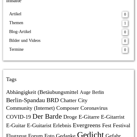
Inhalte
Artikel
0
Themen
1
Blog-Artikel
0
Bilder und Videos
0
Termine
0
Tags
Abhängigkeit (Betäubungsmittel
Auge
Berlin
Berlin-Spandau
BRD
Chatter
City
Community (Internet)
Composer
Coronavirus
Der Barde
COVID-19
Droge
E-Gitarre
E-Gitarrist
Evergreens
E-Guitar
E-Guitarist
Erlebnis
Fest
Festival
Gedicht
Flugzeug
Forum
Foto
Gedanke
Gefahr