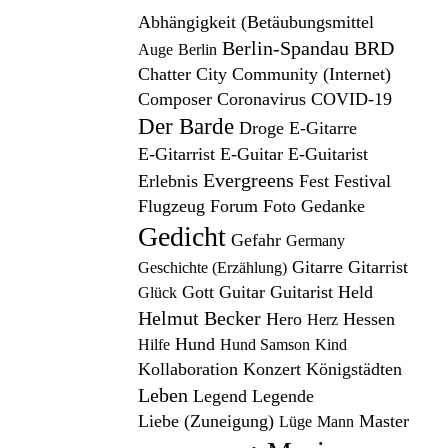
Abhängigkeit (Betäubungsmittel
Berlin-Spandau
BRD
Auge
Berlin
Chatter
City
Community (Internet)
Composer
Coronavirus
COVID-19
Der Barde
Droge
E-Gitarre
E-Gitarrist
E-Guitar
E-Guitarist
Evergreens
Erlebnis
Fest
Festival
Flugzeug
Forum
Foto
Gedanke
Gedicht
Gefahr
Germany
Gitarre
Gitarrist
Geschichte (Erzählung)
Gott
Guitar
Guitarist
Held
Glück
Helmut Becker
Hero
Hessen
Herz
Hund
Hilfe
Hund Samson
Kind
Kollaboration
Konzert
Königstädten
Leben
Legend
Legende
Liebe (Zuneigung)
Master
Lüge
Mann