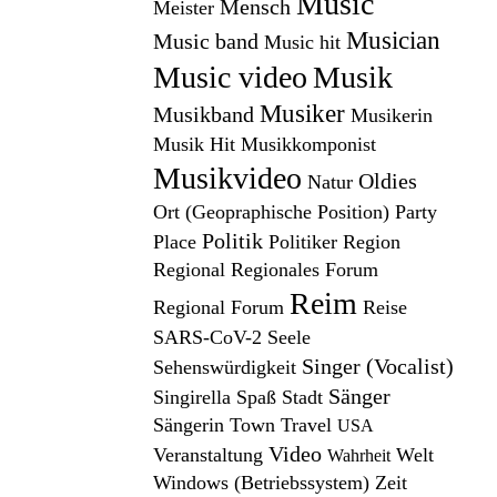
Music
Mensch
Meister
Musician
Music band
Music hit
Music video
Musik
Musiker
Musikband
Musikerin
Musik Hit
Musikkomponist
Musikvideo
Oldies
Natur
Ort (Geopraphische Position)
Party
Politik
Place
Politiker
Region
Regional
Regionales Forum
Reim
Regional Forum
Reise
SARS-CoV-2
Seele
Singer (Vocalist)
Sehenswürdigkeit
Sänger
Singirella
Spaß
Stadt
Sängerin
Town
Travel
USA
Video
Veranstaltung
Welt
Wahrheit
Windows (Betriebssystem)
Zeit