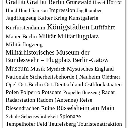
Graffiti
Graffiti Berlin
Grunewald
Horror
Havel
Impression
Hund
Hund Samson
Jagdbomber
Jagdflugzeug
Kalter Krieg
Kunstgalerie
Königstädten
Luftfahrt
Kurfürstendamm
Militär
Militärflugplatz
Mauer Berlin
Militärflugzeug
Militärhistorisches Museum der
Bundeswehr – Flugplatz Berlin-Gatow
Museum
Musik
Mystisches England
Mystisch
Nationale Sicherheitsbehörde (
Nauheim
Oldtimer
Opel
Ost-Berlin
Ost-Deutschland
Ostblockstaaten
Polen
Polperro
Potsdam
Radar
Propellerflugzeug
Radarstation
Radom (Antenne)
Reise
Rüsselsheim am Main
Riesendrachen
Ruine
Spionage
Schule
Sehenswürdigkeit
Tempelhofer Feld
Teufelsberg
Touristenattraktion