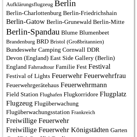
Berlin
Aufklärungsflugzeug
Berlin-Charlottenburg
Berlin-Friedrichshain
Berlin-Gatow
Berlin-Grunewald
Berlin-Mitte
Berlin-Spandau
Blume
Blumenbeet
BRD
Brandenburg
Bristol (Großbritannien)
Bundeswehr
Camping
Cornwall
DDR
Devon (England)
East Side Gallery (Berlin)
Festival
England
Familie
Fest
Fahrradtour
Feuerwehr
Feuerwehrfrau
Festival of Lights
Feuerwehrmann
Feuerwehrgerätehaus
Flugplatz
Field Station
Flugkorridore
Flughafen
Flugzeug
Flugüberwachung
Flugüberwachungsstation
Frankreich
Freiwillige Feuerwehr
Freiwillige Feuerwehr Königstädten
Garten