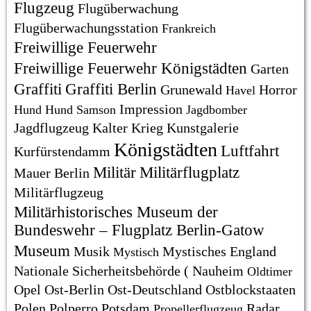
Flugzeug
Flugüberwachung
Flugüberwachungsstation
Frankreich
Freiwillige Feuerwehr
Freiwillige Feuerwehr Königstädten
Garten
Graffiti
Graffiti Berlin
Grunewald
Horror
Havel
Impression
Hund
Hund Samson
Jagdbomber
Jagdflugzeug
Kalter Krieg
Kunstgalerie
Königstädten
Luftfahrt
Kurfürstendamm
Militär
Militärflugplatz
Mauer Berlin
Militärflugzeug
Militärhistorisches Museum der
Bundeswehr – Flugplatz Berlin-Gatow
Museum
Musik
Mystisches England
Mystisch
Nationale Sicherheitsbehörde (
Nauheim
Oldtimer
Opel
Ost-Berlin
Ost-Deutschland
Ostblockstaaten
Polen
Polperro
Potsdam
Radar
Propellerflugzeug