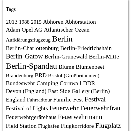
Tags
2013
Abhören
Abhörstation
1988
2015
Adam Opel AG
Atlantischer Ozean
Berlin
Aufklärungsflugzeug
Berlin-Charlottenburg
Berlin-Friedrichshain
Berlin-Gatow
Berlin-Grunewald
Berlin-Mitte
Berlin-Spandau
Blume
Blumenbeet
BRD
Brandenburg
Bristol (Großbritannien)
Bundeswehr
Camping
Cornwall
DDR
Devon (England)
East Side Gallery (Berlin)
Festival
England
Familie
Fest
Fahrradtour
Feuerwehr
Feuerwehrfrau
Festival of Lights
Feuerwehrmann
Feuerwehrgerätehaus
Flugplatz
Field Station
Flugkorridore
Flughafen