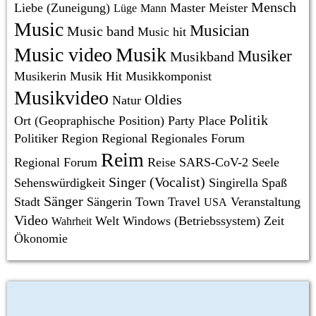
Mensch
Liebe (Zuneigung)
Master
Meister
Lüge
Mann
Music
Musician
Music band
Music hit
Music video
Musik
Musiker
Musikband
Musikerin
Musik Hit
Musikkomponist
Musikvideo
Oldies
Natur
Politik
Ort (Geopraphische Position)
Party
Place
Politiker
Region
Regional
Regionales Forum
Reim
Regional Forum
Reise
SARS-CoV-2
Seele
Singer (Vocalist)
Sehenswürdigkeit
Singirella
Spaß
Sänger
Stadt
Sängerin
Town
Travel
Veranstaltung
USA
Video
Welt
Windows (Betriebssystem)
Zeit
Wahrheit
Ökonomie