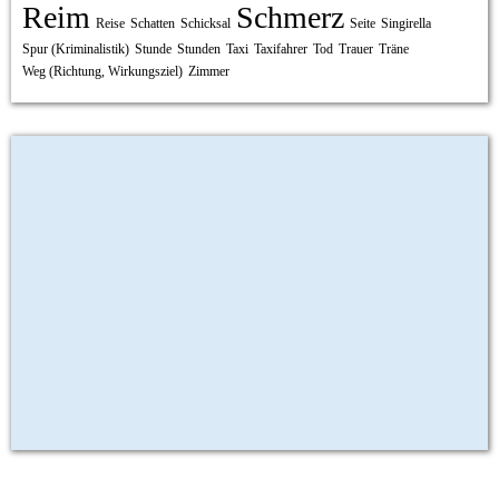
Reim
Schmerz
Reise
Schatten
Schicksal
Seite
Singirella
Spur (Kriminalistik)
Stunde
Stunden
Taxi
Taxifahrer
Tod
Trauer
Träne
Weg (Richtung, Wirkungsziel)
Zimmer