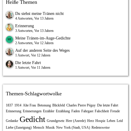
Heiße Themen
Du siehst meine Tränen nicht
4 Antworten, Vor 13 Jahren
Erinnerung
3 Antworten, Vor 13 Jahren
Meine Tränen-im-Auge-Gedichte
2 Antworten, Vor 12 Jahren
Auf der anderen Seite des Weges
1 Antwort, Vor 12 Jahren
Die letzte Fahrt
1 Antwort, Vor 11 Jahren
Themen-Schlagwortwolke
1837
1914
Alte Frau
Betonung
Blickfeld
Charles Pierre Péguy
Die letzte Fahrt
Erinnerung
Erinnerungen
Erzähler
Erzählung
Faden
Fahrgast
Falschheit
Freude
Gedicht
Gedanke
Grundgesetz
Herr (Anrede)
Herz
Hospiz
Leben
Leid
Liebe (Zuneigung)
Mensch
Musik
New York (Stadt, USA)
Redensweise