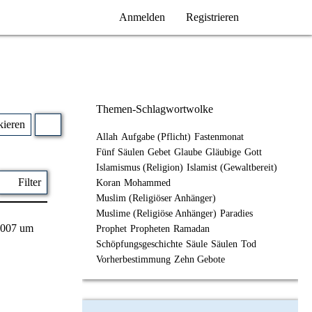
Anmelden
Registrieren
Themen-Schlagwortwolke
kieren
Allah
Aufgabe (Pflicht)
Fastenmonat
Fünf Säulen
Gebet
Glaube
Gläubige
Gott
Islamismus (Religion)
Islamist (Gewaltbereit)
Filter
Koran
Mohammed
Muslim (Religiöser Anhänger)
Muslime (Religiöse Anhänger)
Paradies
2007 um
Prophet
Propheten
Ramadan
Schöpfungsgeschichte
Säule
Säulen
Tod
Vorherbestimmung
Zehn Gebote