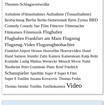
Themen-Schlagwortwolke
Aufnahme (Tonaufnahme)
Aufnahme (Filmaufnahme)
Berlin
BRD
Beobachtung
Berlin-Siemensstadt
Björn Zymna
Comedy
Film
Comedy Star
Filmcrew
Filmemacher
Flughafen
Filmmusik
Filmkamera
Flughafen Frankfurt am Main
Flugzeug
Flugzeug-Video
Flugzeugbeobachter
Horrorvideo
Frankfurt Airport
Hessen
Horrorfilm
Hund
Hund Samson
Jennifer Zahn
Kamera
Kamerateam
Katja Reitz
Komödie
Lustig
Markus Wernecke
Mensch
Movie
Natur
Nauheim
Peter Graminski
Plane
René Friedrich
Schauspieler
Spielfilm
Super 8
Super 8 Film
Super 8 Tonfilm
Suzana Kovacevic
Thomas Frohn
Video
Thomas Steinke
Tonfilm
Tonfilmkamera