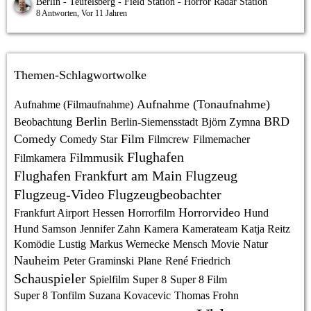
Berlin - Teufelsberg - Field Station - Horror Radar Station
8 Antworten, Vor 11 Jahren
Themen-Schlagwortwolke
Aufnahme (Tonaufnahme)
Aufnahme (Filmaufnahme)
Berlin
BRD
Beobachtung
Berlin-Siemensstadt
Björn Zymna
Comedy
Film
Comedy Star
Filmcrew
Filmemacher
Flughafen
Filmmusik
Filmkamera
Flughafen Frankfurt am Main
Flugzeug
Flugzeug-Video
Flugzeugbeobachter
Horrorvideo
Frankfurt Airport
Hessen
Horrorfilm
Hund
Hund Samson
Jennifer Zahn
Kamera
Kamerateam
Katja Reitz
Komödie
Lustig
Markus Wernecke
Mensch
Movie
Natur
Nauheim
Peter Graminski
Plane
René Friedrich
Schauspieler
Spielfilm
Super 8
Super 8 Film
Super 8 Tonfilm
Suzana Kovacevic
Thomas Frohn