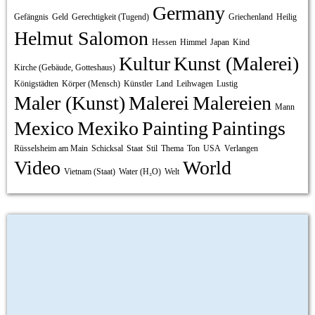
Germany
Gefängnis
Geld
Gerechtigkeit (Tugend)
Griechenland
Heilig
Helmut Salomon
Hessen
Himmel
Japan
Kind
Kultur
Kunst (Malerei)
Kirche (Gebäude, Gotteshaus)
Königstädten
Körper (Mensch)
Künstler
Land
Leihwagen
Lustig
Maler (Kunst)
Malerei
Malereien
Mann
Mexico
Mexiko
Painting
Paintings
Rüsselsheim am Main
Schicksal
Staat
Stil
Thema
Ton
USA
Verlangen
Video
World
Vietnam (Staat)
Water (H₂O)
Welt