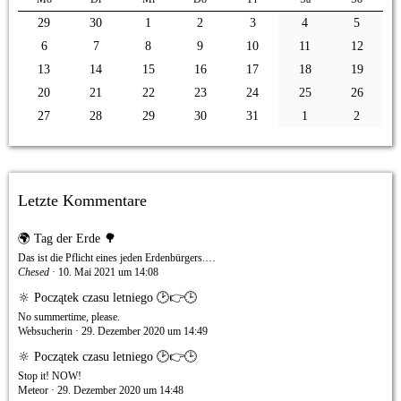
29
30
1
2
3
4
5
6
7
8
9
10
11
12
13
14
15
16
17
18
19
20
21
22
23
24
25
26
27
28
29
30
31
1
2
Letzte Kommentare
🌍 Tag der Erde 🌳
Das ist die Pflicht eines jeden Erdenbürgers.…
Chesed
10. Mai 2021 um 14:08
🔆 Początek czasu letniego 🕑👉🕒
No summertime, please.
Websucherin
29. Dezember 2020 um 14:49
🔆 Początek czasu letniego 🕑👉🕒
Stop it! NOW!
Meteor
29. Dezember 2020 um 14:48